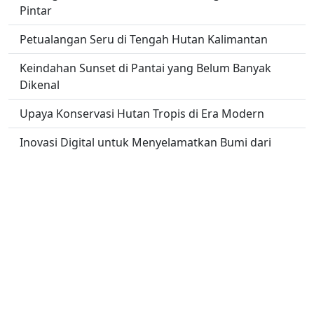
Pintar
Petualangan Seru di Tengah Hutan Kalimantan
Keindahan Sunset di Pantai yang Belum Banyak
Dikenal
Upaya Konservasi Hutan Tropis di Era Modern
Inovasi Digital untuk Menyelamatkan Bumi dari
Krisis Iklim
Cara Membuat CV yang Menarik di Mata HRD
No links found.
Copyright -
E1 Music